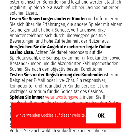
österreichischen Behörden sind legal und werden staatlich
reguliert. Spielen Sie ausschließlich bei Casinos mit einer
solchen Lizenz.
Lesen Sie Bewertungen anderer Kunden
und informieren
Sie sich über die Erfahrungen, die andere Spieler mit einem
Casino gemacht haben. Seriöse, vertrauenswürdige
Anbieter zeichnen sich durch überwiegend positive
Bewertungen und hohe Zufriedenheit der Nutzer aus.
Vergleichen Sie die Angebote mehrerer legale Online
Casino Liste.
Achten Sie dabei besonders auf die
Spieleauswahl, die Bonusprogramme für Neukunden sowie
Bestandskunden und die akzeptierten Zahlungsmethoden.
Suchen Sie nach den objectiv besten Konditionen.
Testen Sie vor der Registrierung den Kundendienst
, zum
Beispiel per E-Mail oder Live-Chat. Ein responsiver,
kompetenter und freundlicher Kundenservice ist ein
wichtiges Kriterium für die Seriosität des Casinos.
Spielen Sie immer
verantwortungsvoll
, indem Sie Ihr
Spielverhalten und Ihre Einsätze genau beobachten. Setzen
Sie sich selbst Einsatz- und Verlustlimits und machen Sie
bei Bedarf von Selbstsperren Gebrauch.
OK
Wir verwenden Cookies auf dieser Website.
Spielen Sie niemals unter Alkohol- oder Drogeneinfluss.
Setzen Sie außerdem nur so hohe Geldbeträge ein, deren
Verlust Sie auch wirklich verkraften können, ohne in