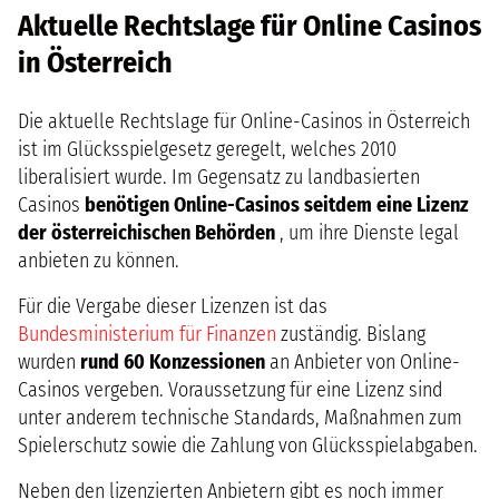
Aktuelle Rechtslage für Online Casinos
in Österreich
Die aktuelle Rechtslage für Online-Casinos in Österreich
ist im Glücksspielgesetz geregelt, welches 2010
liberalisiert wurde. Im Gegensatz zu landbasierten
Casinos
benötigen Online-Casinos seitdem eine Lizenz
der österreichischen Behörden
, um ihre Dienste legal
anbieten zu können.
Für die Vergabe dieser Lizenzen ist das
Bundesministerium für Finanzen
zuständig. Bislang
wurden
rund 60 Konzessionen
an Anbieter von Online-
Casinos vergeben. Voraussetzung für eine Lizenz sind
unter anderem technische Standards, Maßnahmen zum
Spielerschutz sowie die Zahlung von Glücksspielabgaben.
Neben den lizenzierten Anbietern gibt es noch immer