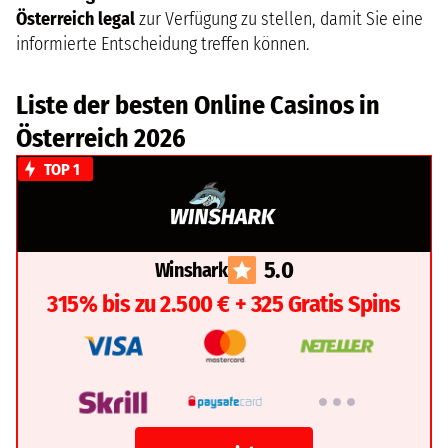
Österreich legal
zur Verfügung zu stellen, damit Sie eine
informierte Entscheidung treffen können.
Liste der besten Online Casinos in
Österreich 2026
5.0
Winshark
315% bis zu 2.500 € + 325 Gratis Spins