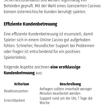
Sicherheitsstandards und werden regelmäßig von
Behörden geprüft. Mit der Wahl eines lizenzierten Casinos
können österreichische Kunden beruhigt spielen.
Effiziente Kundenbetreuung
Eine effiziente Kundenbetreuung ist essenziell, damit
Spieler sich in einem Online Casino gut aufgehoben
fühlen. Schneller, freundlicher Support bei Problemen
oder Fragen ist entscheidend für ein positives
Spielerlebnis.
Folgende Aspekte zeichnen
eine erstklassige
Kundenbetreuung
aus:
Kriterium
Beschreibung
Anfragen sollten innerhalb weniger
Reaktionszeiten
Minuten bearbeitet werden
Support rund um die Uhr, 7 Tage die
Erreichbarkeit
Woche