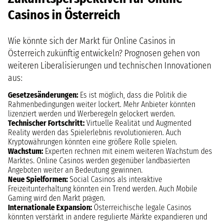
Casinos in Österreich
Wie könnte sich der Markt für Online Casinos in
Österreich zukünftig entwickeln? Prognosen gehen von
weiteren Liberalisierungen und technischen Innovationen
aus:
Gesetzesänderungen:
Es ist möglich, dass die Politik die
Rahmenbedingungen weiter lockert. Mehr Anbieter könnten
lizenziert werden und Werberegeln gelockert werden.
Technischer Fortschritt:
Virtuelle Realität und Augmented
Reality werden das Spielerlebnis revolutionieren. Auch
Kryptowährungen könnten eine größere Rolle spielen.
Wachstum:
Experten rechnen mit einem weiteren Wachstum des
Marktes. Online Casinos werden gegenüber landbasierten
Angeboten weiter an Bedeutung gewinnen.
Neue Spielformen:
Social Casinos als interaktive
Freizeitunterhaltung könnten ein Trend werden. Auch Mobile
Gaming wird den Markt prägen.
Internationale Expansion:
Österreichische legale Casinos
könnten verstärkt in andere regulierte Märkte expandieren und