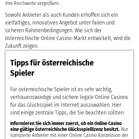
ihre Reichweite vergrößern.
Sowohl Anbieter als auch Kunden erhoffen sich ein
vielfältiges, innovatives Angebot unter fairen und
sicheren Rahmenbedingungen. Wie sich der
österreichische Online Casino-Markt entwickelt, wird die
Zukunft zeigen.
Tipps für österreichische
Spieler
Für österreichische Spieler ist es sehr wichtig,
vertrauenswürdige und sichere legale Online Casinos
für das Glücksspiel im Internet auszuwählen. Hier
sind einige zentrale Tipps, die Sie beachten sollten:
Informieren Sie sich immer zuerst, ob ein Online Casino
eine gültige österreichische Glücksspiellizenz besitzt.
Nur
lizenzierte Anbieter mit einer Online Casino Konzession der