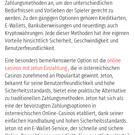
Zahlungsmethoden an, um den unterschiedlichen
Bedürfnissen und Vorlieben der Spieler gerecht zu
werden. Zu den gängigen Optionen gehören Kreditkarten,
E-Wallets, Banküberweisungen und neuerdings auch
Kryptowährungen. Jede dieser Methoden hat ihre eigenen
Vorteile hinsichtlich Sicherheit, Geschwindigkeit und
Benutzerfreundlichkeit.
Eine besonders bemerkenswerte Option ist die
online
casinos mit Jeton Einzahlung
, die in österreichischen
Casinos zunehmend an Popularität gewinnt. Jeton,
bekannt für seine Benutzerfreundlichkeit und hohe
Sicherheitsstandards, bietet eine praktische Alternative
zu traditionellen Zahlungsmethoden. Jeton hat sich als
eine der bevorzugten Zahlungsoptionen in
österreichischen Online-Casinos etabliert, dank seiner
einfachen Handhabung und hohen Sicherheitsstandards.
Jeton ist ein E-Wallet-Service, der schnelle und sichere