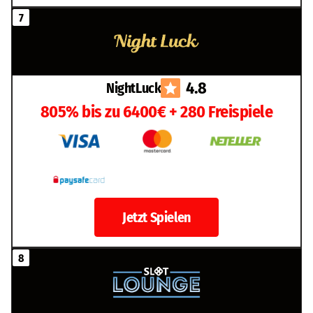
4.8
NightLuck
805% bis zu 6400€ + 280 Freispiele
Jetzt Spielen